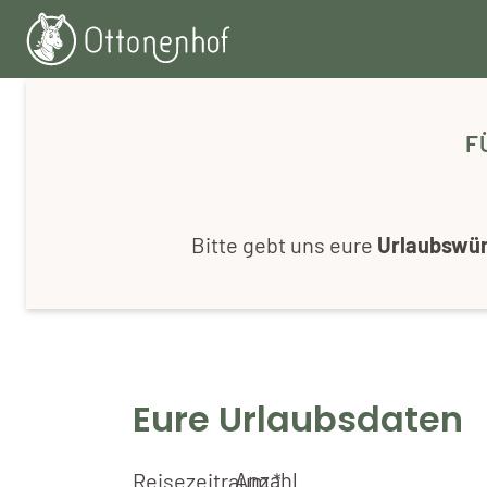
Zum
Inhalt
F
Bitte gebt uns eure
Urlaubswü
Eure Urlaubsdaten
Anzahl
Reisezeitraum